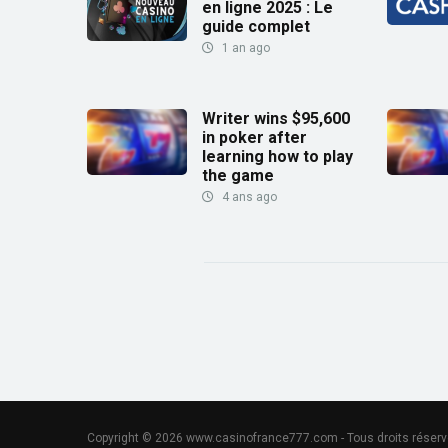
en ligne 2025 : Le
guide complet
1 an ago
Writer wins $95,600
in poker after
learning how to play
the game
4 ans ago
Copyright © 2026 www.casinofrance777.com - Tous droits réser