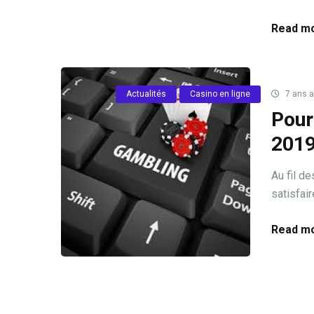
Read mo
Actualités
Casino en ligne
7 ans 
Pour
2019
Au fil d
satisfai
Read mo