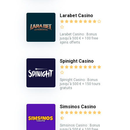
Larabet Casino
Larabet Casino : Bonus
jusqu’à 500 € + 100 free
spins offerts
Spinight Casino
Spinight Casino : Bonus
jusqu'à 500 € + 150 tours
gratuits
Simsinos Casino
Simsinos Casino : Bonus
jusqu’à 500 € + 100 free