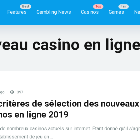
Features
Gambling News
Casinos
Games
N
eau casino en lign
ago
397
critères de sélection des nouveaux
nos en ligne 2019
 de nombreux casinos actuels sur internet. Etant donné qu’il s’agi
tablissement de jeu en ...