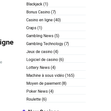
Blackjack
(1)
Bonus Casino
(7)
Casino en ligne
(40)
Craps
(1)
Gambling News
(5)
ligne
Gambling Technology
(7)
Jeux de casino
(4)
Logiciel de casino
(6)
de
Lottery News
(4)
Machine à sous vidéo
(165)
Moyen de paiement
(8)
Poker News
(4)
Roulette
(6)