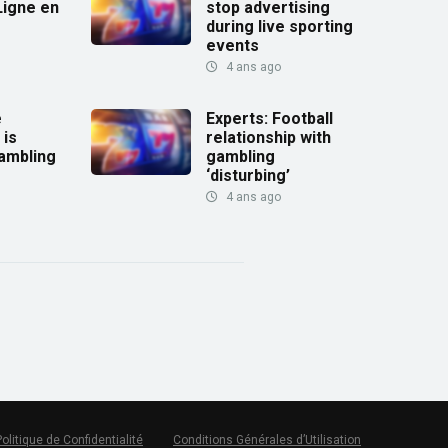
Ligne en
stop advertising
during live sporting
events
4 ans ago
e
Experts: Football
is
relationship with
gambling
gambling
‘disturbing’
4 ans ago
Politique de Confidentialité
Conditions Générales d’Utilisation