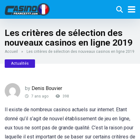
Les critères de sélection des
nouveaux casinos en ligne 2019
Accueil
»
Les critères de sélection des nouveaux casinos en ligne 2019
Actualités
by
Denis Bouvier
7 ans ago
398
Il existe de nombreux casinos actuels sur internet. Etant
donné qu’il s’agit de nouvel établissement de jeu en ligne,
eux tous ne sont pas de grande qualité. C’est la raison pour
laquelle il est important de se baser sur certains critères de