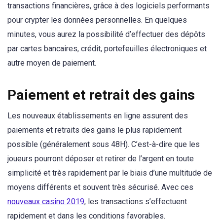
transactions financières, grâce à des logiciels performants
pour crypter les données personnelles. En quelques
minutes, vous aurez la possibilité d’effectuer des dépôts
par cartes bancaires, crédit, portefeuilles électroniques et
autre moyen de paiement.
Paiement et retrait des gains
Les nouveaux établissements en ligne assurent des
paiements et retraits des gains le plus rapidement
possible (généralement sous 48H). C’est-à-dire que les
joueurs pourront déposer et retirer de l’argent en toute
simplicité et très rapidement par le biais d’une multitude de
moyens différents et souvent très sécurisé. Avec ces
nouveaux casino 2019
, les transactions s’effectuent
rapidement et dans les conditions favorables.