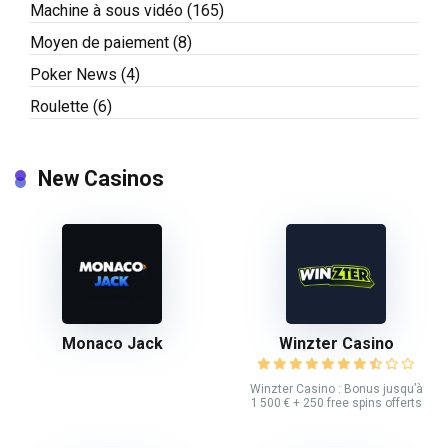
Machine à sous vidéo
(165)
Moyen de paiement
(8)
Poker News
(4)
Roulette
(6)
New Casinos
Monaco Jack
Winzter Casino
Winzter Casino : Bonus jusqu’à
1 500 € + 250 free spins offerts