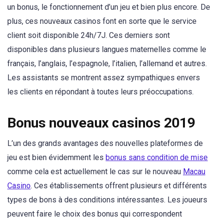
un bonus, le fonctionnement d’un jeu et bien plus encore. De
plus, ces nouveaux casinos font en sorte que le service
client soit disponible 24h/7J. Ces derniers sont
disponibles dans plusieurs langues maternelles comme le
français, l’anglais, l’espagnole, l’italien, l’allemand et autres.
Les assistants se montrent assez sympathiques envers
les clients en répondant à toutes leurs préoccupations.
Bonus nouveaux casinos 2019
L’un des grands avantages des nouvelles plateformes de
jeu est bien évidemment les
bonus sans condition de mise
comme cela est actuellement le cas sur le nouveau
Macau
Casino
. Ces établissements offrent plusieurs et différents
types de bons à des conditions intéressantes. Les joueurs
peuvent faire le choix des bonus qui correspondent