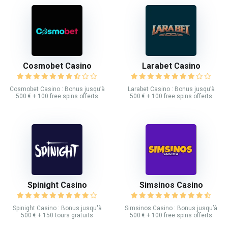
Cosmobet Casino
Larabet Casino
Cosmobet Casino : Bonus jusqu’à
Larabet Casino : Bonus jusqu’à
500 € + 100 free spins offerts
500 € + 100 free spins offerts
Spinight Casino
Simsinos Casino
Spinight Casino : Bonus jusqu'à
Simsinos Casino : Bonus jusqu’à
500 € + 150 tours gratuits
500 € + 100 free spins offerts