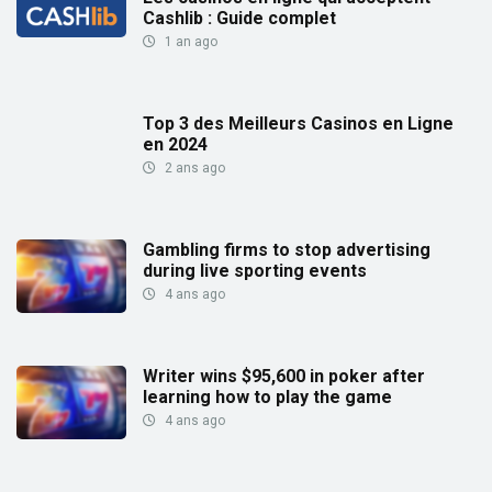
Cashlib : Guide complet
1 an ago
Top 3 des Meilleurs Casinos en Ligne
en 2024
2 ans ago
Gambling firms to stop advertising
during live sporting events
4 ans ago
Writer wins $95,600 in poker after
learning how to play the game
4 ans ago