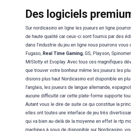
Des logiciels premiu
Sur nordicasino en ligne les joueurs en ligne pourr
de haute qualité car ceux-ci sont fournis par des é
dans l’industrie du jeu en ligne nous pourrons vous
Fugaso,
Real Time Gaming
, GS, Playson, Spinomen
MrSlotty et Evoplay. Avec tous ces magnifiques dév
que trouver votre bonheur même les joueurs les plus
disions plus haut Nordicasino est disponible en plu
l’anglais, les joueurs de langue allemande, espagnol
aucune difficulté car cette plate-forme supporte to
Autant vous le dire de suite ce qui constitue la prin
elles ont toutes une interface de jeu très divertissa
qui va bien au-delà de la moyenne en effet le rtp mo
machines à sous de disponible sur Nordicasino, vou