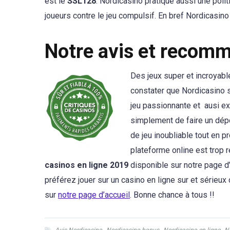
est le
SSL128
. Nordicasino pratique aussi une poli
joueurs contre le jeu compulsif. En bref Nordicasin
Notre avis et recomm
Des jeux super et incroyab
constater que Nordicasino s
jeu passionnante et ausi ex
simplement de faire un dép
de jeu inoubliable tout en p
plateforme online est trop 
casinos en ligne 2019
disponible sur notre page d’
préférez jouer sur un casino en ligne sur et sérieu
sur
notre page d’accueil
. Bonne chance à tous !!