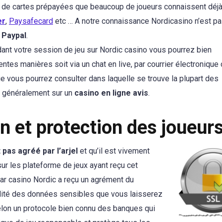
t de cartes prépayées que beaucoup de joueurs connaissent déjà
er
,
Paysafecard
etc … A notre connaissance Nordicasino n’est pa
 Paypal
.
ant votre session de jeu sur Nordic casino vous pourrez bien
ntes manières soit via un chat en live, par courrier électronique 
ue vous pourrez consulter dans laquelle se trouve la plupart des
e généralement sur un
casino en ligne avis
.
on et protection des joueur
 pas agréé par l’arjel
et qu’il est vivement
sur les plateforme de jeux ayant reçu cet
r casino Nordic a reçu un agrément du
lité des données sensibles que vous laisserez
elon un protocole bien connu des banques qui