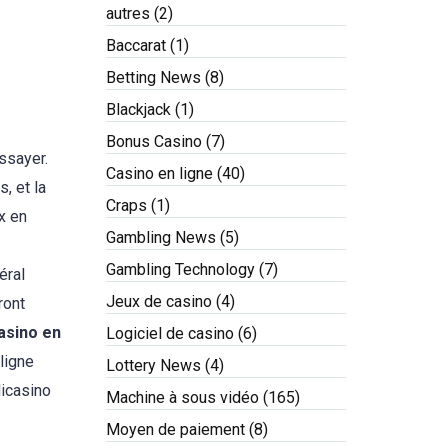
autres
(2)
Baccarat
(1)
Betting News
(8)
Blackjack
(1)
Bonus Casino
(7)
ssayer.
Casino en ligne
(40)
, et la
Craps
(1)
x en
Gambling News
(5)
Gambling Technology
(7)
éral
Jeux de casino
(4)
ront
asino en
Logiciel de casino
(6)
 ligne
Lottery News
(4)
dicasino
Machine à sous vidéo
(165)
Moyen de paiement
(8)