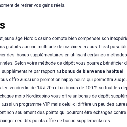
moment de retirer vos gains réels.
s
ut jeune âge Nordic casino compte bien compenser son inexpéri
urs gratuits sur une multitude de machines à sous. Il est possibl
cier des bonus supplémentaires en utilisant certaines méthode
onnées. Selon votre méthode de dépôt vous pourrez bénéficier d
 supplémentaire par rapport au
bonus de bienvenue habituel
ous offre aussi une promotion happy hours qui permettra aux jo
s les vendredis de 14 à 20h et un bonus de 100 % surtout les d
de chaque mois Nordicasino vous offre un bonus de dépôt supplém
 aussi un programme VIP mais celui-ci diffère un peu des autre
eront non seulement des points qui pourront être échangés contre
échanger ces dits points offre de bonus supplémentaires.