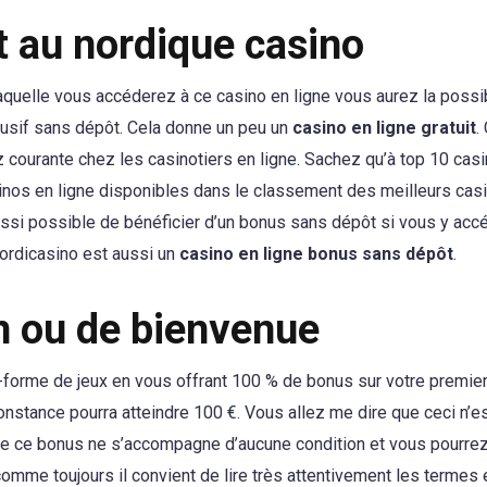
 au nordique casino
aquelle vous accéderez à ce casino en ligne vous aurez la possib
lusif sans dépôt. Cela donne un peu un
casino en ligne gratuit
.
z courante chez les casinotiers en ligne. Sachez qu’à top 10 cas
sinos en ligne disponibles dans le classement des meilleurs cas
ussi possible de bénéficier d’un bonus sans dépôt si vous y accé
ordicasino est aussi un
casino en ligne bonus sans dépôt
.
on ou de bienvenue
te-forme de jeux en vous offrant 100 % de bonus sur votre premie
onstance pourra atteindre 100 €. Vous allez me dire que ceci n’e
que ce bonus ne s’accompagne d’aucune condition et vous pourre
omme toujours il convient de lire très attentivement les termes 