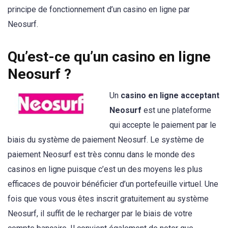
principe de fonctionnement d’un casino en ligne par
Neosurf.
Qu’est-ce qu’un casino en ligne
Neosurf ?
Un
casino en ligne acceptant
Neosurf
est une plateforme
qui accepte le paiement par le
biais du système de paiement Neosurf. Le système de
paiement Neosurf est très connu dans le monde des
casinos en ligne puisque c’est un des moyens les plus
efficaces de pouvoir bénéficier d’un portefeuille virtuel. Une
fois que vous vous êtes inscrit gratuitement au système
Neosurf, il suffit de le recharger par le biais de votre