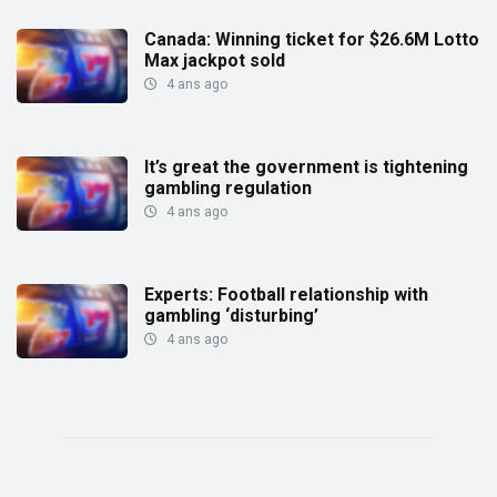
Canada: Winning ticket for $26.6M Lotto
Max jackpot sold
4 ans ago
It’s great the government is tightening
gambling regulation
4 ans ago
Experts: Football relationship with
gambling ‘disturbing’
4 ans ago