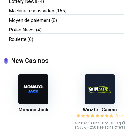
Lottery News
(4)
Machine à sous vidéo
(165)
Moyen de paiement
(8)
Poker News
(4)
Roulette
(6)
New Casinos
Monaco Jack
Winzter Casino
Winzter Casino : Bonus jusqu’à
1 500 € + 250 free spins offerts