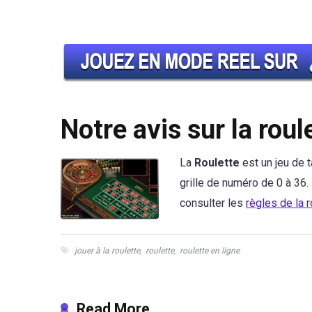
Notre avis sur la roul
La
Roulette
est un jeu de t
grille de numéro de 0 à 36.
consulter les
règles de la r
jouer à la roulette
,
roulette
,
roulette en ligne
Read More