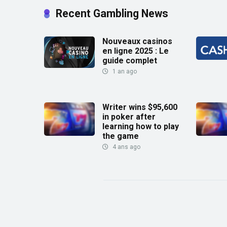
Recent Gambling News
Nouveaux casinos
en ligne 2025 : Le
guide complet
1 an ago
Writer wins $95,600
in poker after
learning how to play
the game
4 ans ago