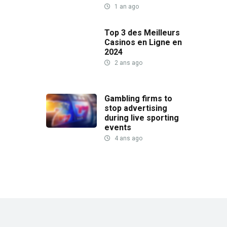
1 an ago
Top 3 des Meilleurs
Casinos en Ligne en
2024
2 ans ago
Gambling firms to
stop advertising
during live sporting
events
4 ans ago