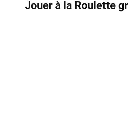
Jouer à la Roulette g