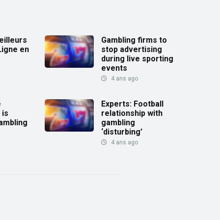
eilleurs
Gambling firms to
Ligne en
stop advertising
during live sporting
events
4 ans ago
e
Experts: Football
is
relationship with
gambling
gambling
‘disturbing’
4 ans ago