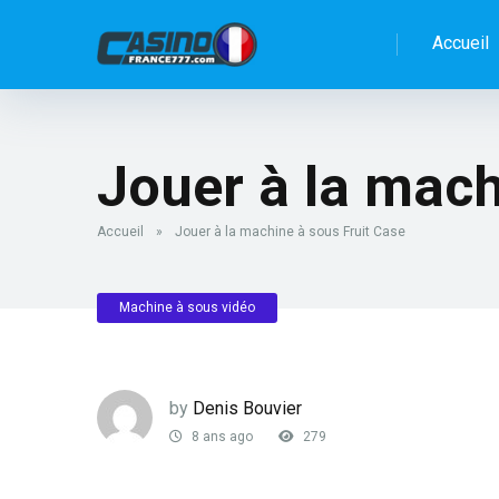
Accueil
Jouer à la mach
Accueil
»
Jouer à la machine à sous Fruit Case
Machine à sous vidéo
by
Denis Bouvier
8 ans ago
279