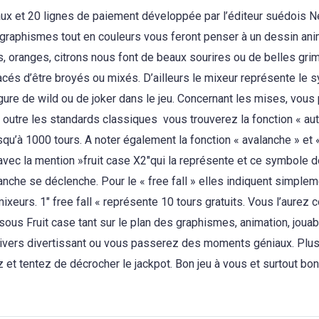
ux et 20 lignes de paiement développée par l’éditeur suédois N
s graphismes tout en couleurs vous feront penser à un dessin an
res, oranges, citrons nous font de beaux sourires ou de belles gr
és d’être broyés ou mixés. D’ailleurs le mixeur représente le 
it figure de wild ou de joker dans le jeu. Concernant les mises, vous
, outre les standards classiques vous trouverez la fonction « au
squ’à 1000 tours. A noter également la fonction « avalanche » et 
 avec la mention »fruit case X2″qui la représente et ce symbole d
lanche se déclenche. Pour le « free fall » elles indiquent simplem
ixeurs. 1″ free fall « représente 10 tours gratuits. Vous l’aurez 
 sous Fruit case tant sur le plan des graphismes, animation, jouabi
nivers divertissant ou vous passerez des moments géniaux. Plu
ez et tentez de décrocher le jackpot. Bon jeu à vous et surtout bo