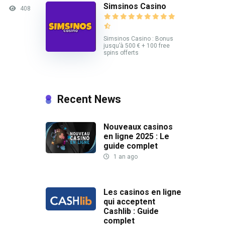
Simsinos Casino
408
Simsinos Casino : Bonus
jusqu’à 500 € + 100 free
spins offerts
Recent News
Nouveaux casinos
en ligne 2025 : Le
guide complet
1 an ago
Les casinos en ligne
qui acceptent
Cashlib : Guide
complet