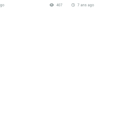
ago
407
7 ans ago