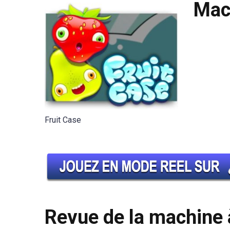
Mach
Fruit Case
Revue de la machine 