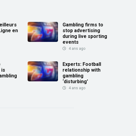
eilleurs
Gambling firms to
Ligne en
stop advertising
during live sporting
events
4 ans ago
e
Experts: Football
is
relationship with
gambling
gambling
‘disturbing’
4 ans ago