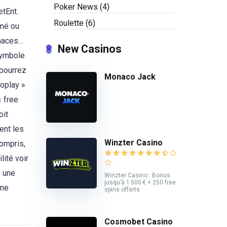
Poker News
(4)
etEnt.
Roulette
(6)
imé ou
imaces…
New Casinos
symbole
 pourrez
Monaco Jack
toplay »
« free
oit
ent les
Winzter Casino
compris,
lité voir
s une
Winzter Casino : Bonus
jusqu’à 1 500 € + 250 free
nne
spins offerts
Cosmobet Casino