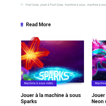
Fruit Case
,
jouer à Fruit Case
,
machine à sous
,
machine à sous
Read More
Machine à sous vidéo
Machine
Jouer à la machine à sous
Jouer
Sparks
Neon 