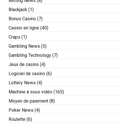
Betting News
(8)
Blackjack
(1)
Bonus Casino
(7)
Casino en ligne
(40)
Craps
(1)
Gambling News
(5)
Gambling Technology
(7)
Jeux de casino
(4)
Logiciel de casino
(6)
Lottery News
(4)
Machine à sous vidéo
(165)
Moyen de paiement
(8)
Poker News
(4)
Roulette
(6)