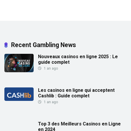
Recent Gambling News
Nouveaux casinos en ligne 2025 : Le
guide complet
1 an ago
Les casinos en ligne qui acceptent
Cashlib : Guide complet
1 an ago
Top 3 des Meilleurs Casinos en Ligne
en 2024