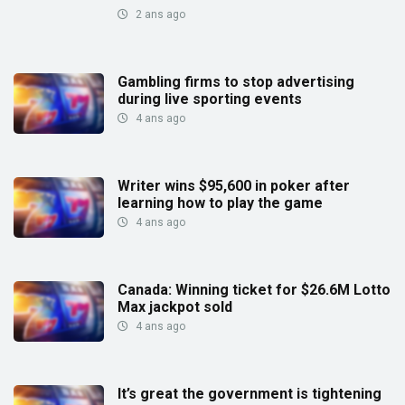
2 ans ago
Gambling firms to stop advertising
during live sporting events
4 ans ago
Writer wins $95,600 in poker after
learning how to play the game
4 ans ago
Canada: Winning ticket for $26.6M Lotto
Max jackpot sold
4 ans ago
It’s great the government is tightening