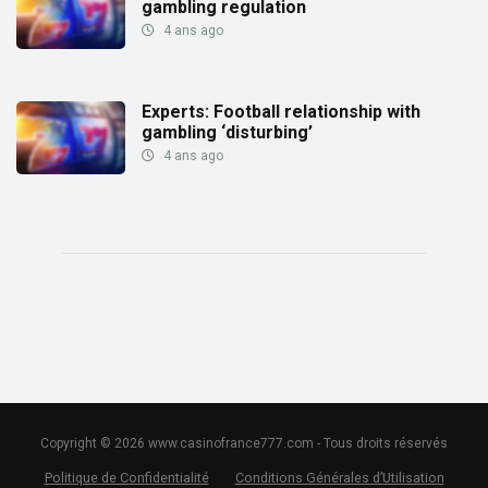
gambling regulation
4 ans ago
Experts: Football relationship with
gambling ‘disturbing’
4 ans ago
Copyright © 2026 www.casinofrance777.com - Tous droits réservés
Politique de Confidentialité
Conditions Générales d’Utilisation