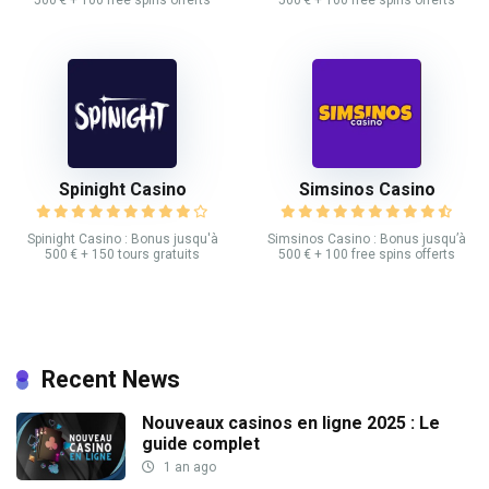
Spinight Casino
Simsinos Casino
Spinight Casino : Bonus jusqu'à
Simsinos Casino : Bonus jusqu’à
500 € + 150 tours gratuits
500 € + 100 free spins offerts
Recent News
Nouveaux casinos en ligne 2025 : Le
guide complet
1 an ago