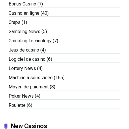
Bonus Casino
(7)
Casino en ligne
(40)
Craps
(1)
Gambling News
(5)
Gambling Technology
(7)
Jeux de casino
(4)
Logiciel de casino
(6)
Lottery News
(4)
Machine à sous vidéo
(165)
Moyen de paiement
(8)
Poker News
(4)
Roulette
(6)
New Casinos