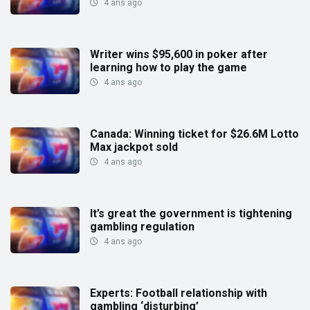
4 ans ago
Writer wins $95,600 in poker after
learning how to play the game
4 ans ago
Canada: Winning ticket for $26.6M Lotto
Max jackpot sold
4 ans ago
It’s great the government is tightening
gambling regulation
4 ans ago
Experts: Football relationship with
gambling ‘disturbing’