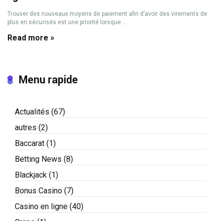
Trouver des nouveaux moyens de paiement afin d’avoir des virements de
plus en sécurisés est une priorité lorsque ...
Read more »
Menu rapide
Actualités
(67)
autres
(2)
Baccarat
(1)
Betting News
(8)
Blackjack
(1)
Bonus Casino
(7)
Casino en ligne
(40)