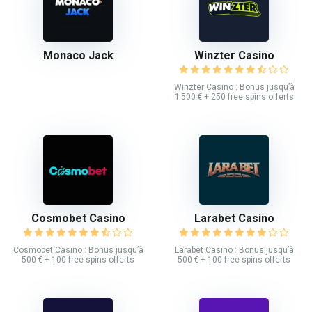
Monaco Jack
Winzter Casino
Winzter Casino : Bonus jusqu’à
1 500 € + 250 free spins offerts
Cosmobet Casino
Larabet Casino
Cosmobet Casino : Bonus jusqu’à
Larabet Casino : Bonus jusqu’à
500 € + 100 free spins offerts
500 € + 100 free spins offerts