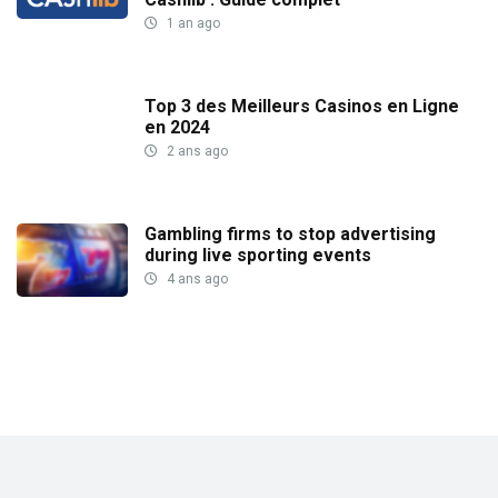
1 an ago
Top 3 des Meilleurs Casinos en Ligne
en 2024
2 ans ago
Gambling firms to stop advertising
during live sporting events
4 ans ago