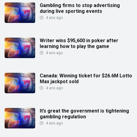
Gambling firms to stop advertising
during live sporting events
4 ans ago
Writer wins $95,600 in poker after
learning how to play the game
4 ans ago
Canada: Winning ticket for $26.6M Lotto
Max jackpot sold
4 ans ago
It’s great the government is tightening
gambling regulation
4 ans ago