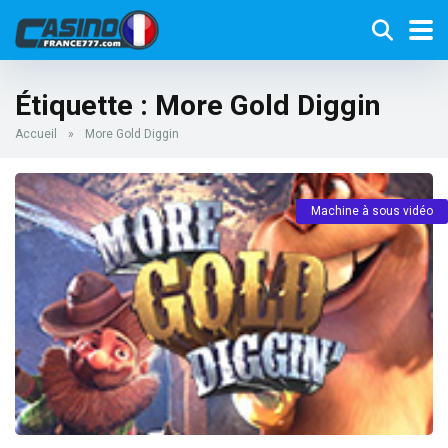
Étiquette :
More Gold Diggin
Accueil
»
More Gold Diggin
Machine à sous vidéo