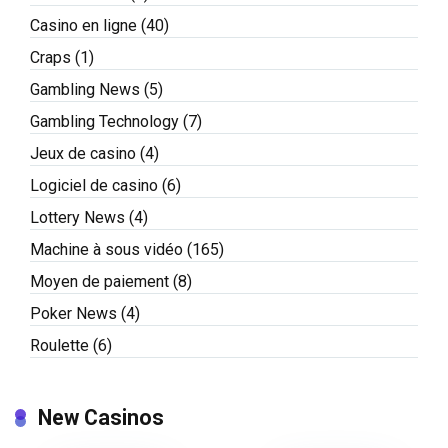
Casino en ligne
(40)
Craps
(1)
Gambling News
(5)
Gambling Technology
(7)
Jeux de casino
(4)
Logiciel de casino
(6)
Lottery News
(4)
Machine à sous vidéo
(165)
Moyen de paiement
(8)
Poker News
(4)
Roulette
(6)
New Casinos