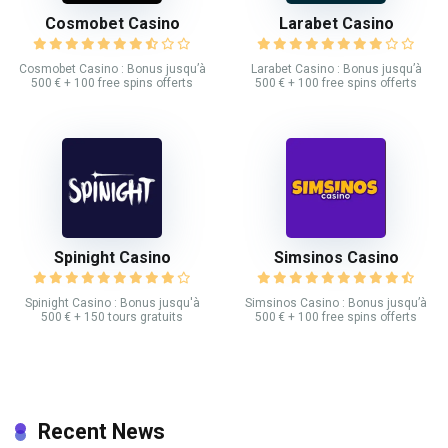
Cosmobet Casino
Larabet Casino
Cosmobet Casino : Bonus jusqu’à
Larabet Casino : Bonus jusqu’à
500 € + 100 free spins offerts
500 € + 100 free spins offerts
Spinight Casino
Simsinos Casino
Spinight Casino : Bonus jusqu'à
Simsinos Casino : Bonus jusqu’à
500 € + 150 tours gratuits
500 € + 100 free spins offerts
Recent News