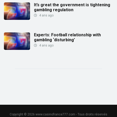
It’s great the government is tightening
gambling regulation
4 ans ago
Experts: Football relationship with
gambling ‘disturbing’
4 ans ago
Copyright © 2026 www.casinofrance777.com - Tous droits réservés