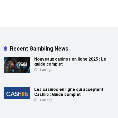
Recent Gambling News
Nouveaux casinos en ligne 2025 : Le
guide complet
1 an ago
Les casinos en ligne qui acceptent
Cashlib : Guide complet
1 an ago