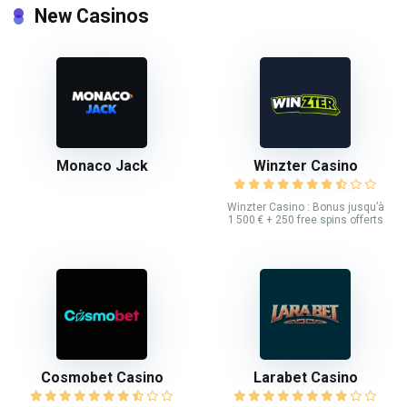
New Casinos
Monaco Jack
Winzter Casino
Winzter Casino : Bonus jusqu’à
1 500 € + 250 free spins offerts
Cosmobet Casino
Larabet Casino