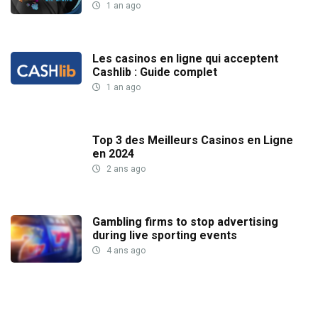
1 an ago
Les casinos en ligne qui acceptent
Cashlib : Guide complet
1 an ago
Top 3 des Meilleurs Casinos en Ligne
en 2024
2 ans ago
Gambling firms to stop advertising
during live sporting events
4 ans ago