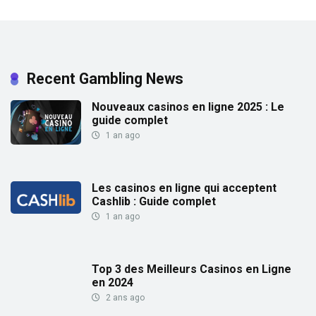
Recent Gambling News
Nouveaux casinos en ligne 2025 : Le
guide complet
1 an ago
Les casinos en ligne qui acceptent
Cashlib : Guide complet
1 an ago
Top 3 des Meilleurs Casinos en Ligne
en 2024
2 ans ago