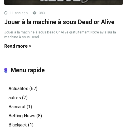
11 ans ago
383
Jouer à la machine à sous Dead or Alive
Jouer à la machine à sous Dead Or Alive gratuitement Notre avis sur la
machine à sous Dead ...
Read more »
Menu rapide
Actualités
(67)
autres
(2)
Baccarat
(1)
Betting News
(8)
Blackjack
(1)