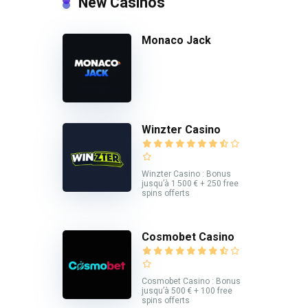
New Casinos
Monaco Jack
Winzter Casino
Winzter Casino : Bonus
jusqu’à 1 500 € + 250 free
spins offerts
Cosmobet Casino
Cosmobet Casino : Bonus
jusqu’à 500 € + 100 free
spins offerts