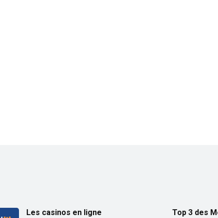
Les casinos en ligne
Top 3 des M