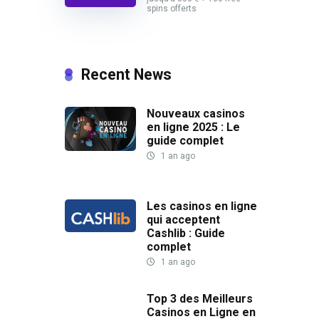
spins offerts
Recent News
Nouveaux casinos
en ligne 2025 : Le
guide complet
1 an ago
Les casinos en ligne
qui acceptent
Cashlib : Guide
complet
1 an ago
Top 3 des Meilleurs
Casinos en Ligne en