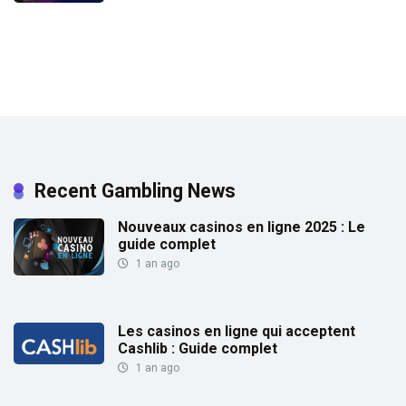
Recent Gambling News
Nouveaux casinos en ligne 2025 : Le
guide complet
1 an ago
Les casinos en ligne qui acceptent
Cashlib : Guide complet
1 an ago