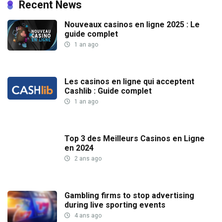
Recent News
Nouveaux casinos en ligne 2025 : Le
guide complet
1 an ago
Les casinos en ligne qui acceptent
Cashlib : Guide complet
1 an ago
Top 3 des Meilleurs Casinos en Ligne
en 2024
2 ans ago
Gambling firms to stop advertising
during live sporting events
4 ans ago