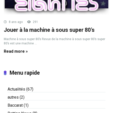
8 ans ago
291
Jouer à la machine à sous super 80’s
Machine à sous super 80’s Revue de la machine à sous super 80’s super
80’s est une machine ...
Read more »
Menu rapide
Actualités
(67)
autres
(2)
Baccarat
(1)