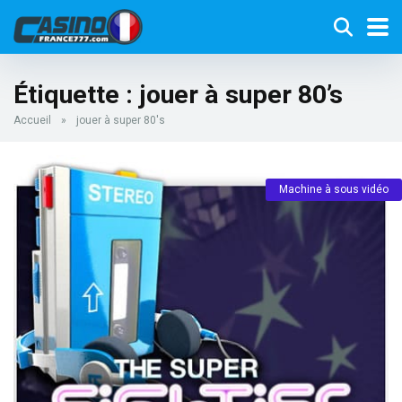
Étiquette :
jouer à super 80’s
Accueil
»
jouer à super 80's
Machine à sous vidéo