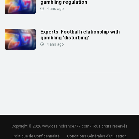
gambling regulation
4 ans ago
Experts: Football relationship with
gambling ‘disturbing’
4 ans ago
Copyright © 2026 www.casinofrance777.com - Tous droits réservés
Politique de Confidentialité
Conditions Générales d’Utilisation