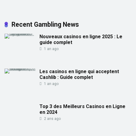
Recent Gambling News
Nouveaux casinos en ligne 2025 : Le
guide complet
1 an ago
Les casinos en ligne qui acceptent
Cashlib : Guide complet
1 an ago
Top 3 des Meilleurs Casinos en Ligne
en 2024
2 ans ago