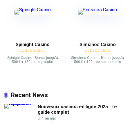
Spinight Casino
Simsinos Casino
Spinight Casino : Bonus jusqu'à
Simsinos Casino : Bonus jusqu’à
500 € + 150 tours gratuits
500 € + 100 free spins offerts
Recent News
Nouveaux casinos en ligne 2025 : Le
guide complet
1 an ago