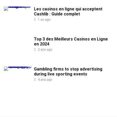
Les casinos en ligne qui acceptent
Cashlib : Guide complet
1 an ago
Top 3 des Meilleurs Casinos en Ligne
en 2024
2 ans ago
Gambling firms to stop advertising
during live sporting events
4 ans ago