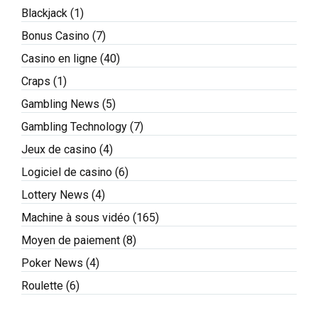
Blackjack
(1)
Bonus Casino
(7)
Casino en ligne
(40)
Craps
(1)
Gambling News
(5)
Gambling Technology
(7)
Jeux de casino
(4)
Logiciel de casino
(6)
Lottery News
(4)
Machine à sous vidéo
(165)
Moyen de paiement
(8)
Poker News
(4)
Roulette
(6)