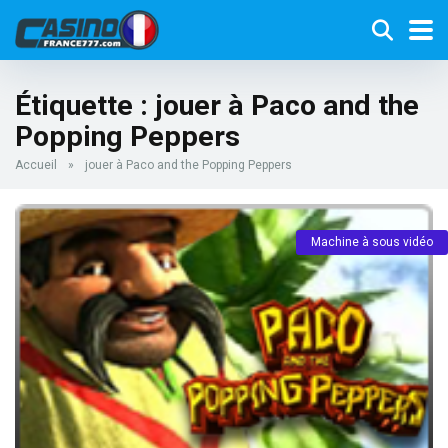
Étiquette :
jouer à Paco and the
Popping Peppers
Accueil
»
jouer à Paco and the Popping Peppers
Machine à sous vidéo