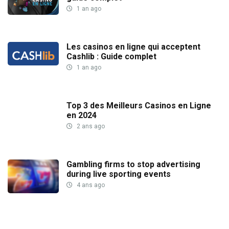
1 an ago
Les casinos en ligne qui acceptent
Cashlib : Guide complet
1 an ago
Top 3 des Meilleurs Casinos en Ligne
en 2024
2 ans ago
Gambling firms to stop advertising
during live sporting events
4 ans ago