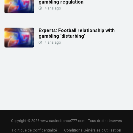
gambling regulation
4 ans ago
Experts: Football relationship with
gambling ‘disturbing’
4 ans ago
Copyright © 2026 www.casinofrance777.com - Tous droits réservés
Politique de Confidentialité
Conditions Générales d’Utilisation