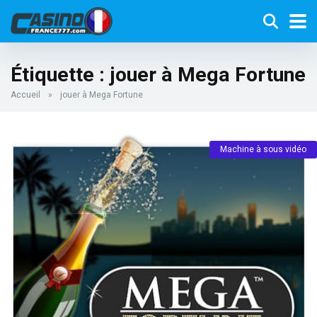
Étiquette :
jouer à Mega Fortune
Accueil
»
jouer à Mega Fortune
Machine à sous vidéo