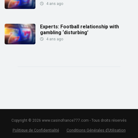
4 ans ago
Experts: Football relationship with
gambling ‘disturbing’
4 ans ago
Copyright © 2026 www.casinofrance777.com - Tous droits réservés
Politique de Confidentialité
Conditions Générales d’Utilisation