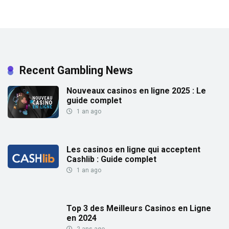
Recent Gambling News
Nouveaux casinos en ligne 2025 : Le
guide complet
1 an ago
Les casinos en ligne qui acceptent
Cashlib : Guide complet
1 an ago
Top 3 des Meilleurs Casinos en Ligne
en 2024