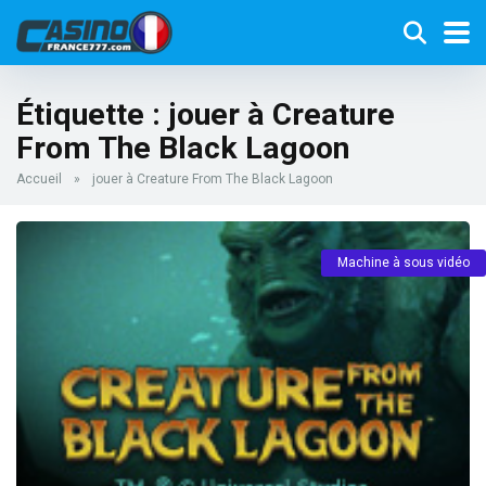
Étiquette :
jouer à Creature
From The Black Lagoon
Accueil
»
jouer à Creature From The Black Lagoon
Machine à sous vidéo