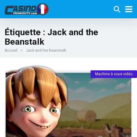
Étiquette :
Jack and the
Beanstalk
Accueil
»
Jack and the Beanstalk
Machine à sous vidéo