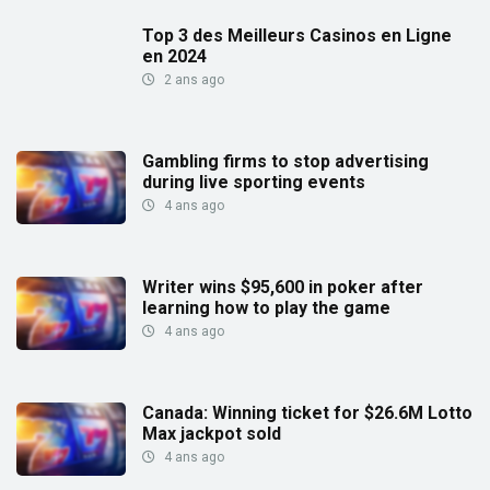
Top 3 des Meilleurs Casinos en Ligne
en 2024
2 ans ago
Gambling firms to stop advertising
during live sporting events
4 ans ago
Writer wins $95,600 in poker after
learning how to play the game
4 ans ago
Canada: Winning ticket for $26.6M Lotto
Max jackpot sold
4 ans ago