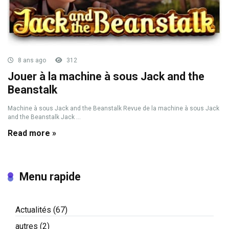
8 ans ago
312
Jouer à la machine à sous Jack and the
Beanstalk
Machine à sous Jack and the Beanstalk Revue de la machine à sous Jack
and the Beanstalk Jack ...
Read more »
Menu rapide
Actualités
(67)
autres
(2)