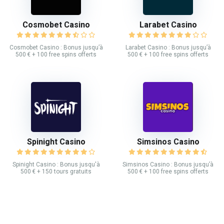
Cosmobet Casino
Larabet Casino
Cosmobet Casino : Bonus jusqu’à
Larabet Casino : Bonus jusqu’à
500 € + 100 free spins offerts
500 € + 100 free spins offerts
Spinight Casino
Simsinos Casino
Spinight Casino : Bonus jusqu'à
Simsinos Casino : Bonus jusqu’à
500 € + 150 tours gratuits
500 € + 100 free spins offerts