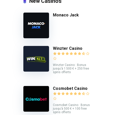
New Casinos
Monaco Jack
Winzter Casino
Winzter Casino : Bonus
jusqu’à 1 500 € + 250 free
spins offerts
Cosmobet Casino
Cosmobet Casino : Bonus
jusqu’à 500 € + 100 free
spins offerts