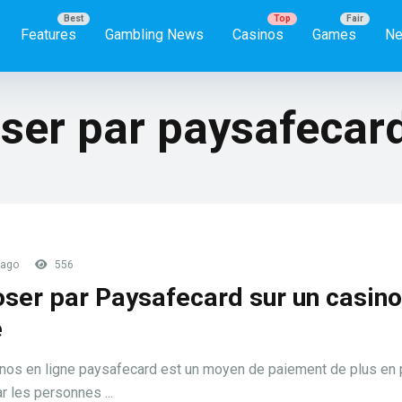
Features
Gambling News
Casinos
Games
N
ser par paysafecar
 ago
556
ser par Paysafecard sur un casino
e
nos en ligne paysafecard est un moyen de paiement de plus en 
ar les personnes ...