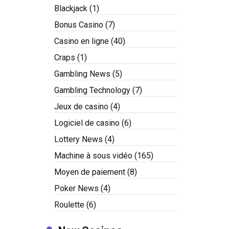
Blackjack
(1)
Bonus Casino
(7)
Casino en ligne
(40)
Craps
(1)
Gambling News
(5)
Gambling Technology
(7)
Jeux de casino
(4)
Logiciel de casino
(6)
Lottery News
(4)
Machine à sous vidéo
(165)
Moyen de paiement
(8)
Poker News
(4)
Roulette
(6)