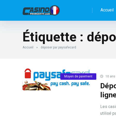
Accueil
Étiquette :
dépo
Accueil
»
déposer par paysafecard
Moyen de paiement
10 ans
Dépo
lign
Les casi
utilisé p