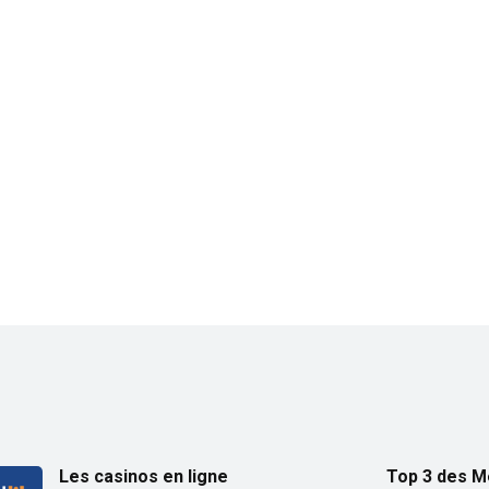
Les casinos en ligne
Top 3 des M