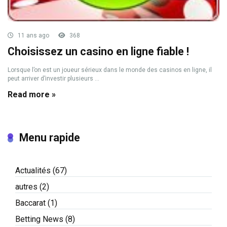
11 ans ago
368
Choisissez un casino en ligne fiable !
Lorsque l’on est un joueur sérieux dans le monde des casinos en ligne, il
peut arriver d’investir plusieurs ...
Read more »
Menu rapide
Actualités
(67)
autres
(2)
Baccarat
(1)
Betting News
(8)