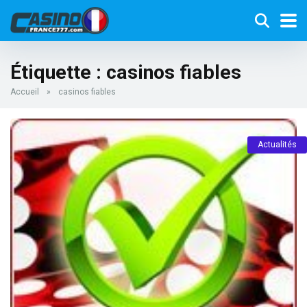
Étiquette :
casinos fiables
Accueil
»
casinos fiables
Actualités