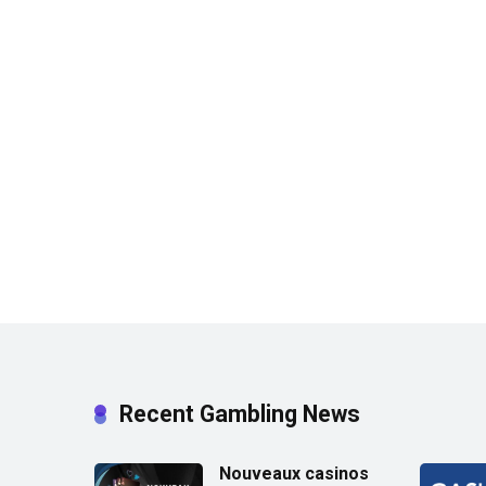
Recent Gambling News
Nouveaux casinos