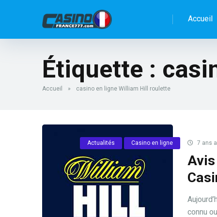
Accueil
Étiquette :
casin
Accueil
»
casino en ligne William Hill roulette
Actualités
Casino en ligne
7 ans 
Avis
Casi
Aujourd’h
connu out