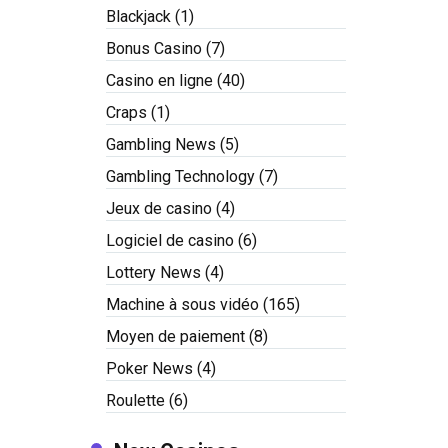
Blackjack
(1)
Bonus Casino
(7)
Casino en ligne
(40)
Craps
(1)
Gambling News
(5)
Gambling Technology
(7)
Jeux de casino
(4)
Logiciel de casino
(6)
Lottery News
(4)
Machine à sous vidéo
(165)
Moyen de paiement
(8)
Poker News
(4)
Roulette
(6)