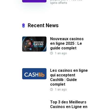
spins offerts
Recent News
Nouveaux casinos
en ligne 2025 : Le
guide complet
1 an ago
Les casinos en ligne
qui acceptent
Cashlib : Guide
complet
1 an ago
Top 3 des Meilleurs
Casinos en Ligne en