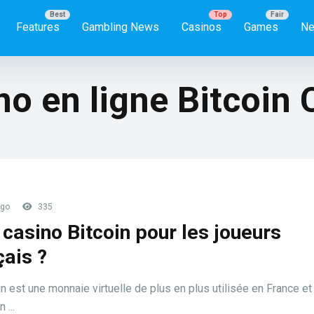
Features
Gambling News
Casinos
Games
N
no en ligne Bitcoin
ago
335
 casino Bitcoin pour les joueurs
çais ?
in est une monnaie virtuelle de plus en plus utilisée en France et
 ...