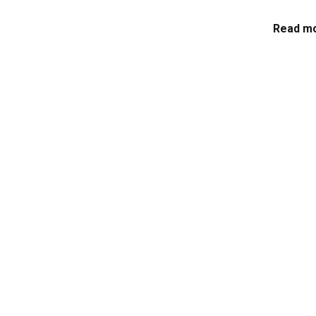
Read mo