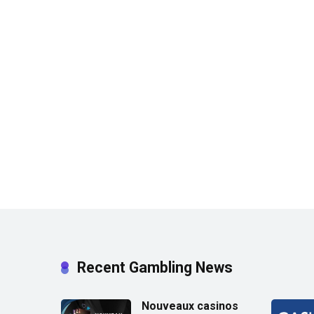
Recent Gambling News
Nouveaux casinos