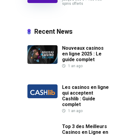
spins offerts
Recent News
Nouveaux casinos
en ligne 2025 : Le
guide complet
1 an ago
Les casinos en ligne
qui acceptent
Cashlib : Guide
complet
1 an ago
Top 3 des Meilleurs
Casinos en Ligne en