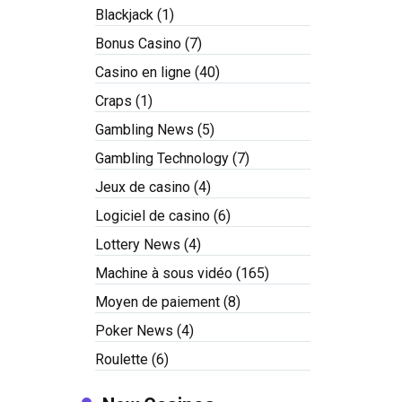
Blackjack
(1)
Bonus Casino
(7)
Casino en ligne
(40)
Craps
(1)
Gambling News
(5)
Gambling Technology
(7)
Jeux de casino
(4)
Logiciel de casino
(6)
Lottery News
(4)
Machine à sous vidéo
(165)
Moyen de paiement
(8)
Poker News
(4)
Roulette
(6)