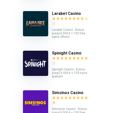
Larabet Casino
Larabet Casino : Bonus
jusqu’à 500 € + 100 free
spins offerts
Spinight Casino
Spinight Casino : Bonus
jusqu'à 500 € + 150 tours
gratuits
Simsinos Casino
Simsinos Casino : Bonus
jusqu’à 500 € + 100 free