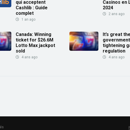
qui acceptent
Casinos en 
Cashlib : Guide
2024
complet
2 ans ago
1 an ago
Canada: Winning
It’s great th
ticket for $26.6M
government 
Lotto Max jackpot
tightening 
sold
regulation
4 ans ago
4 ans ago
vés