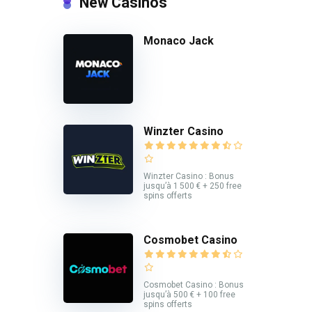
New Casinos
Monaco Jack
Winzter Casino
Winzter Casino : Bonus
jusqu’à 1 500 € + 250 free
spins offerts
Cosmobet Casino
Cosmobet Casino : Bonus
jusqu’à 500 € + 100 free
spins offerts