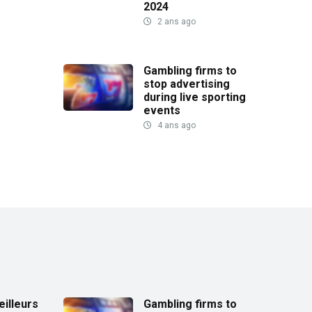
2024
2 ans ago
Gambling firms to
stop advertising
during live sporting
events
4 ans ago
eilleurs
Gambling firms to