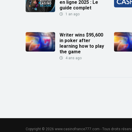
en ligne 2025 : Le
guide complet
1 an ago
Writer wins $95,600
in poker after
learning how to play
the game
4 ans ago
Copyright © 2026 www.casinofrance777.com - Tous droits réser