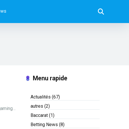
ews
Menu rapide
Actualités
(67)
autres
(2)
2gaming…
Baccarat
(1)
Betting News
(8)