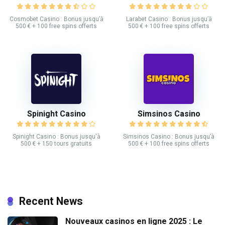
Cosmobet Casino : Bonus jusqu’à
Larabet Casino : Bonus jusqu’à
500 € + 100 free spins offerts
500 € + 100 free spins offerts
Spinight Casino
Simsinos Casino
Spinight Casino : Bonus jusqu'à
Simsinos Casino : Bonus jusqu’à
500 € + 150 tours gratuits
500 € + 100 free spins offerts
Recent News
Nouveaux casinos en ligne 2025 : Le