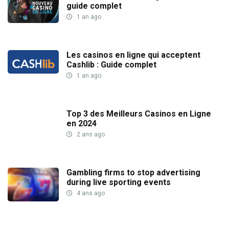
guide complet
1 an ago
Les casinos en ligne qui acceptent
Cashlib : Guide complet
1 an ago
Top 3 des Meilleurs Casinos en Ligne
en 2024
2 ans ago
Gambling firms to stop advertising
during live sporting events
4 ans ago