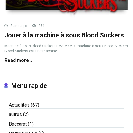
8 ans ago
351
Jouer à la machine à sous Blood Suckers
Machine à sous Blood Suckers Revue de la machine à sous Blood Suckers
Blood Suckers est une machine ...
Read more »
Menu rapide
Actualités
(67)
autres
(2)
Baccarat
(1)