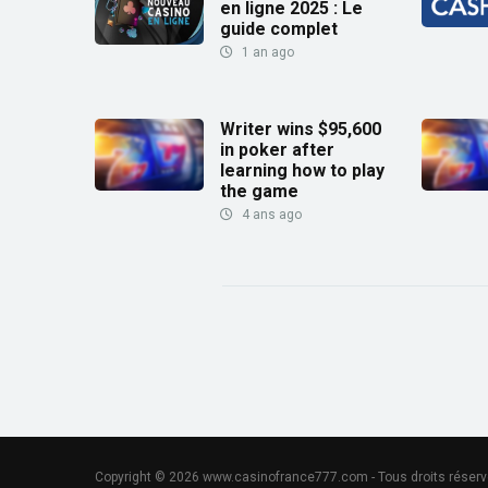
en ligne 2025 : Le
guide complet
1 an ago
Writer wins $95,600
in poker after
learning how to play
the game
4 ans ago
Copyright © 2026 www.casinofrance777.com - Tous droits réser