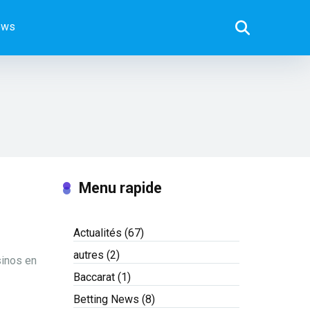
ews
Menu rapide
Actualités
(67)
autres
(2)
sinos en
Baccarat
(1)
Betting News
(8)