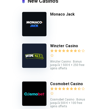
New Casinos
Monaco Jack
Winzter Casino
Winzter Casino : Bonus
jusqu’à 1 500 € + 250 free
spins offerts
Cosmobet Casino
Cosmobet Casino : Bonus
jusqu’à 500 € + 100 free
spins offerts