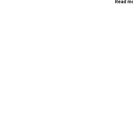
Read mo