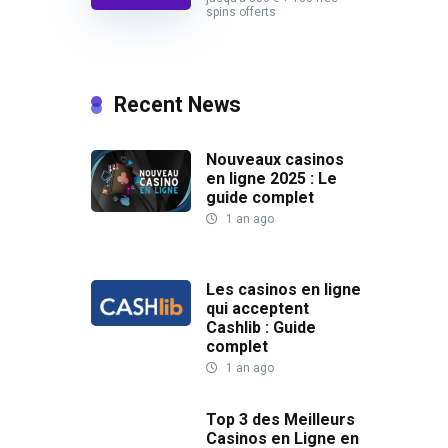
spins offerts
Recent News
Nouveaux casinos
en ligne 2025 : Le
guide complet
1 an ago
Les casinos en ligne
qui acceptent
Cashlib : Guide
complet
1 an ago
Top 3 des Meilleurs
Casinos en Ligne en