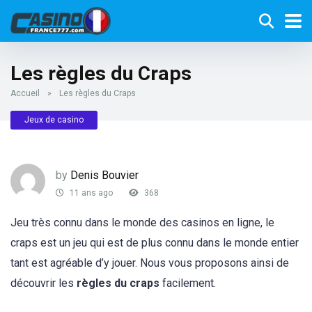
Les règles du Craps
Accueil
»
Les règles du Craps
Jeux de casino
by
Denis Bouvier
11 ans ago
368
Jeu très connu dans le monde des casinos en ligne, le
craps est un jeu qui est de plus connu dans le monde entier
tant est agréable d’y jouer. Nous vous proposons ainsi de
découvrir les
règles du craps
facilement.