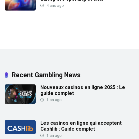
4 ans ago
Recent Gambling News
Nouveaux casinos en ligne 2025 : Le
guide complet
1 an ago
Les casinos en ligne qui acceptent
Cashlib : Guide complet
1 an ago