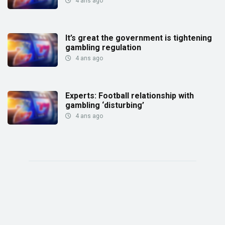
4 ans ago
It’s great the government is tightening
gambling regulation
4 ans ago
Experts: Football relationship with
gambling ‘disturbing’
4 ans ago