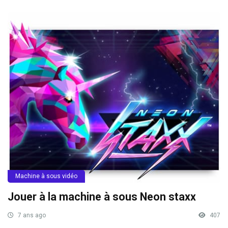
Machine à sous vidéo
Jouer à la machine à sous Neon staxx
7 ans ago
407