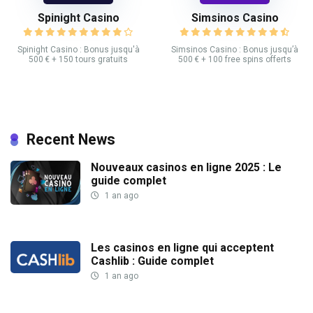
Spinight Casino
Simsinos Casino
Spinight Casino : Bonus jusqu'à
Simsinos Casino : Bonus jusqu’à
500 € + 150 tours gratuits
500 € + 100 free spins offerts
Recent News
Nouveaux casinos en ligne 2025 : Le
guide complet
1 an ago
Les casinos en ligne qui acceptent
Cashlib : Guide complet
1 an ago