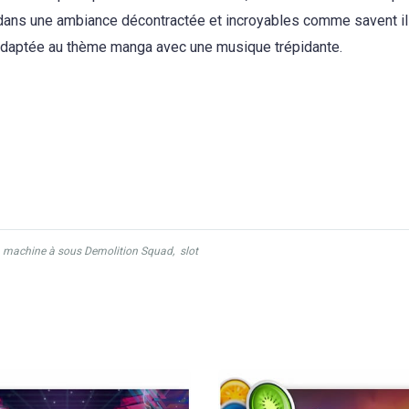
 dans une ambiance décontractée et incroyables comme savent il
adaptée au thème manga avec une musique trépidante.
machine à sous Demolition Squad
,
slot