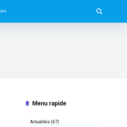
ews
Menu rapide
Actualités
(67)