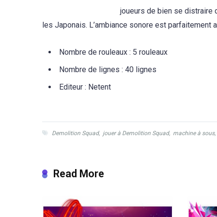
joueurs de bien se distraire
les Japonais. L’ambiance sonore est parfaitement 
Nombre de rouleaux : 5 rouleaux
Nombre de lignes : 40 lignes
Editeur : Netent
Demolition Squad
,
jouer à Demolition Squad
,
machine à sous
,
Read More