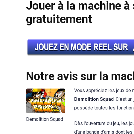
Jouer à la machine à
gratuitement
Notre avis sur la ma
Vous appréciez les jeux de m
Demolition Squad
. C’est u
possède toutes les fonctionn
Demolition Squad
Dès l’ouverture du jeu, les 
d’une bande d’amis dont les 