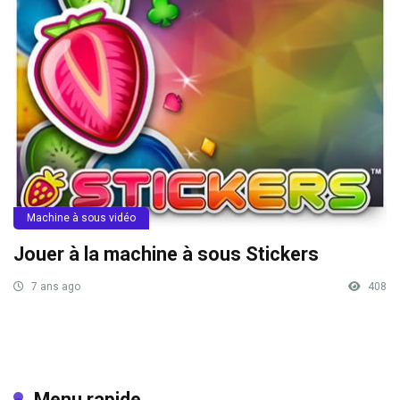
Machine à sous vidéo
Jouer à la machine à sous Stickers
7 ans ago
408
Menu rapide