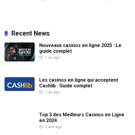
Recent News
Nouveaux casinos en ligne 2025 : Le
guide complet
1 an ago
Les casinos en ligne qui acceptent
Cashlib : Guide complet
1 an ago
Top 3 des Meilleurs Casinos en Ligne
en 2024
2 ans ago