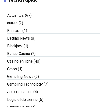
Actualités
(67)
autres
(2)
Baccarat
(1)
Betting News
(8)
Blackjack
(1)
Bonus Casino
(7)
Casino en ligne
(40)
Craps
(1)
Gambling News
(5)
Gambling Technology
(7)
Jeux de casino
(4)
Logiciel de casino
(6)