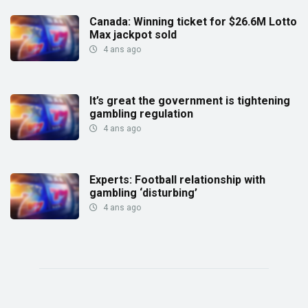
Canada: Winning ticket for $26.6M Lotto
Max jackpot sold
4 ans ago
It’s great the government is tightening
gambling regulation
4 ans ago
Experts: Football relationship with
gambling ‘disturbing’
4 ans ago