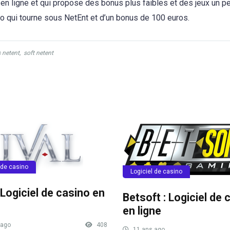
n ligne et qui propose des bonus plus faibles et des jeux un p
no qui tourne sous NetEnt et d’un bonus de 100 euros.
s netent
,
soft netent
 de casino
Logiciel de casino
: Logiciel de casino en
Betsoft : Logiciel de 
en ligne
 ago
408
11 ans ago