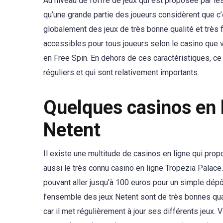
Au niveau de l’offre de jeux qui est proposée par le
qu’une grande partie des joueurs considèrent que c
globalement des jeux de très bonne qualité et très
accessibles pour tous joueurs selon le casino que
en Free Spin. En dehors de ces caractéristiques, ce 
réguliers et qui sont relativement importants.
Quelques casinos en 
Netent
Il existe une multitude de casinos en ligne qui pr
aussi le très connu casino en ligne Tropezia Palace
pouvant aller jusqu’à 100 euros pour un simple dépôt
l’ensemble des jeux Netent sont de très bonnes qua
car il met régulièrement à jour ses différents jeux