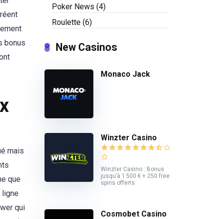
ter
Poker News
(4)
créent
Roulette
(6)
alement
es bonus
New Casinos
ont
Monaco Jack
ux
Winzter Casino
ué mais
nts
Winzter Casino : Bonus
jusqu’à 1 500 € + 250 free
gne que
spins offerts
 ligne
ower qui
Cosmobet Casino