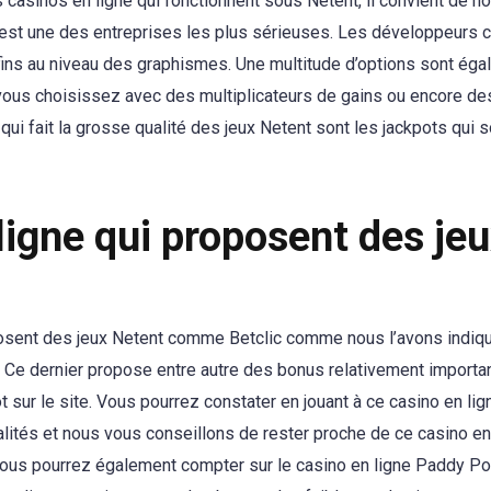
s casinos en ligne qui fonctionnent sous Netent, il convient de no
’est une des entreprises les plus sérieuses. Les développeurs 
 fins au niveau des graphismes. Une multitude d’options sont ég
 vous choisissez avec des multiplicateurs de gains ou encore d
qui fait la grosse qualité des jeux Netent sont les jackpots qui s
ligne qui proposent des je
oposent des jeux Netent comme Betclic comme nous l’avons indiq
. Ce dernier propose entre autre des bonus relativement importa
 sur le site. Vous pourrez constater en jouant à ce casino en li
lités et nous vous conseillons de rester proche de ce casino en
. Vous pourrez également compter sur le casino en ligne Paddy P