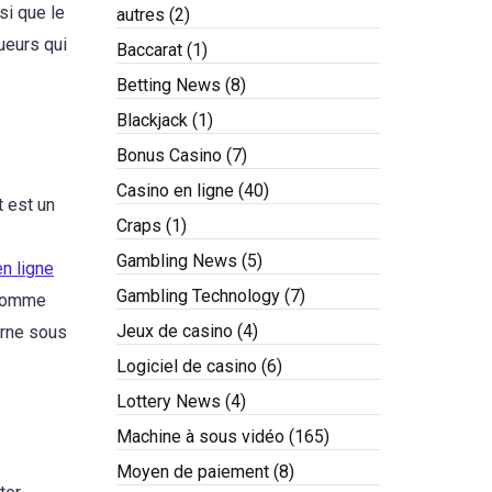
si que le
autres
(2)
oueurs qui
Baccarat
(1)
Betting News
(8)
Blackjack
(1)
Bonus Casino
(7)
Casino en ligne
(40)
t est un
Craps
(1)
Gambling News
(5)
n ligne
Gambling Technology
(7)
 comme
Jeux de casino
(4)
urne sous
Logiciel de casino
(6)
Lottery News
(4)
Machine à sous vidéo
(165)
Moyen de paiement
(8)