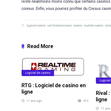
reste néanmoins moins connu que certains casinos e
connus. Enfin, vous pourrez profiter du Cresus casi
logiciel netent
,
net Entertainment
,
netent
,
roulette netent
,
slot
Read More
Logiciel de casino
Logiciel
RTG : Logiciel de casino en
ligne
Rival 
ligne
11 ans ago
413
11 ans