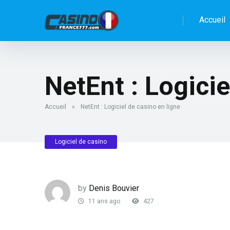
Accueil
NetEnt : Logicie
Accueil
»
NetEnt : Logiciel de casino en ligne
Logiciel de casino
by
Denis Bouvier
11 ans ago
427