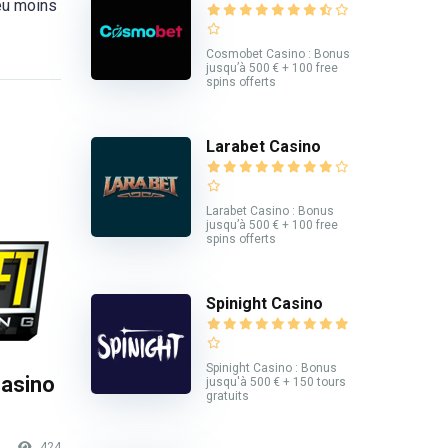
eu moins
Cosmobet Casino : Bonus
jusqu’à 500 € + 100 free
spins offerts
Larabet Casino
Larabet Casino : Bonus
jusqu’à 500 € + 100 free
spins offerts
Spinight Casino
Spinight Casino : Bonus
casino
jusqu'à 500 € + 150 tours
gratuits
424