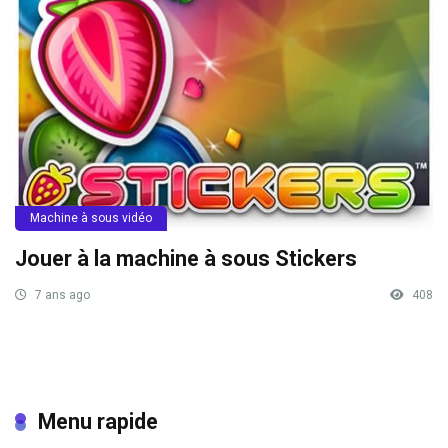
Machine à sous vidéo
Jouer à la machine à sous Stickers
7 ans ago
408
Menu rapide