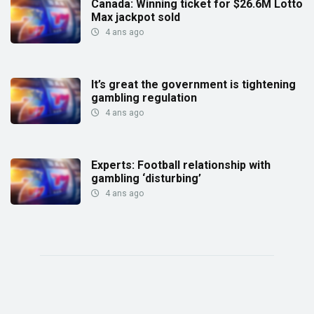
Canada: Winning ticket for $26.6M Lotto
Max jackpot sold
4 ans ago
It’s great the government is tightening
gambling regulation
4 ans ago
Experts: Football relationship with
gambling ‘disturbing’
4 ans ago