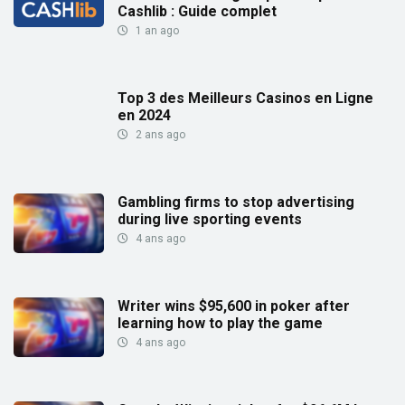
Cashlib : Guide complet
1 an ago
Top 3 des Meilleurs Casinos en Ligne
en 2024
2 ans ago
Gambling firms to stop advertising
during live sporting events
4 ans ago
Writer wins $95,600 in poker after
learning how to play the game
4 ans ago