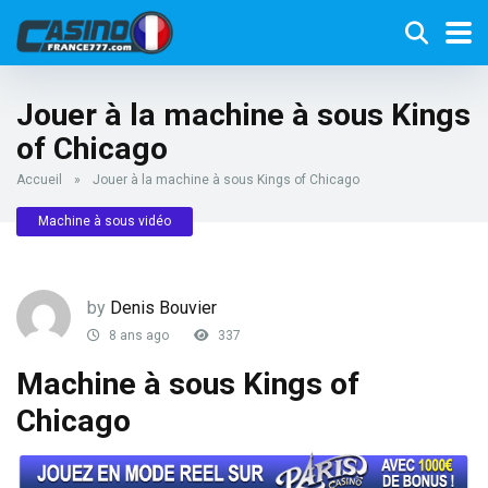
Jouer à la machine à sous Kings
of Chicago
Accueil
»
Jouer à la machine à sous Kings of Chicago
Machine à sous vidéo
by
Denis Bouvier
8 ans ago
337
Machine à sous Kings of
Chicago