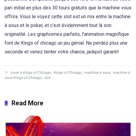
pari initial en plus des 30 tours gratuits que la machine vous
offrira. Vous le voyez cette slot est un mix entre la machine
à sous et le poker, et c’est évidemment tout là son
originalité. Les graphismes parfaits, l’animation magnifique
font de Kings of chicago un jeu génial. Ne perdez plus une
seconde et venez tenter votre chance, jackpot garanti!
jouer à Kings of Chicago
,
Kings of Chicago
,
machine à sous
,
machine à
sous Kings of Chicago
,
slot
Read More