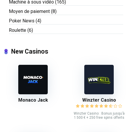
Machine à sous vidéo
(165)
Moyen de paiement
(8)
Poker News
(4)
Roulette
(6)
New Casinos
Monaco Jack
Winzter Casino
Winzter Casino : Bonus jusqu’à
1 500 € + 250 free spins offerts