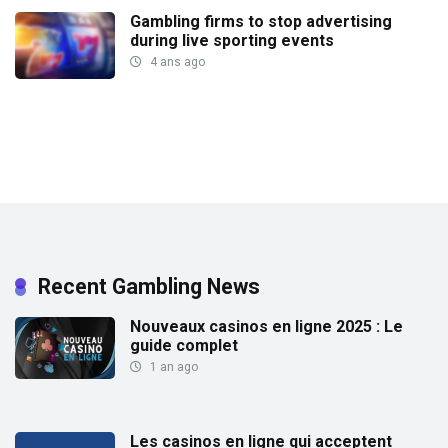
Gambling firms to stop advertising
during live sporting events
4 ans ago
Recent Gambling News
Nouveaux casinos en ligne 2025 : Le
guide complet
1 an ago
Les casinos en ligne qui acceptent