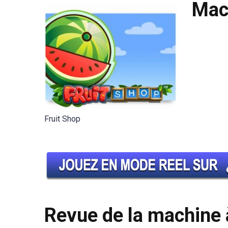
Mac
Fruit Shop
Revue de la machine 