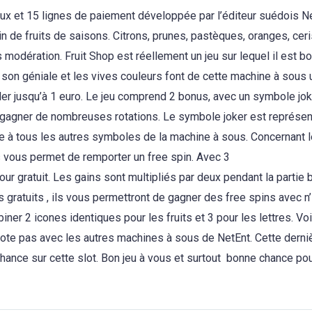
ux et 15 lignes de paiement développée par l’éditeur suédois Ne
ein de fruits de saisons. Citrons, prunes, pastèques, oranges, cer
modération. Fruit Shop est réellement un jeu sur lequel il est b
 son géniale et les vives couleurs font de cette machine à sous
er jusqu’à 1 euro. Le jeu comprend 2 bonus, avec un symbole jok
e gagner de nombreuses rotations. Le symbole joker est représen
tue à tous les autres symboles de la machine à sous. Concernant 
 vous permet de remporter un free spin. Avec 3
 gratuit. Les gains sont multipliés par deux pendant la partie 
s gratuits , ils vous permettront de gagner des free spins avec n
er 2 icones identiques pour les fruits et 3 pour les lettres. Voi
note pas avec les autres machines à sous de NetEnt. Cette derni
a chance sur cette slot. Bon jeu à vous et surtout bonne chance pou