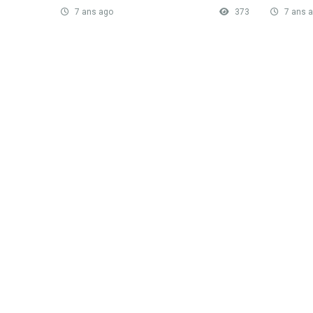
7 ans ago
373
7 ans 