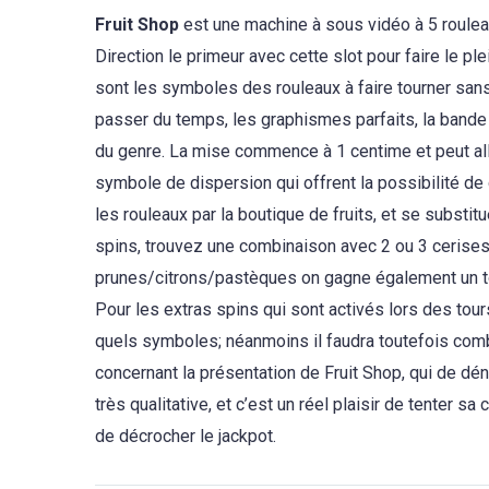
Fruit Shop
est une machine à sous vidéo à 5 roulea
Direction le primeur avec cette slot pour faire le pl
sont les symboles des rouleaux à faire tourner sans 
passer du temps, les graphismes parfaits, la bande
du genre. La mise commence à 1 centime et peut all
symbole de dispersion qui offrent la possibilité d
les rouleaux par la boutique de fruits, et se substi
spins, trouvez une combinaison avec 2 ou 3 cerises
prunes/citrons/pastèques on gagne également un tour
Pour les extras spins qui sont activés lors des tour
quels symboles; néanmoins il faudra toutefois combin
concernant la présentation de Fruit Shop, qui de dé
très qualitative, et c’est un réel plaisir de tenter s
de décrocher le jackpot.