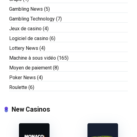
Gambling News
(5)
Gambling Technology
(7)
Jeux de casino
(4)
Logiciel de casino
(6)
Lottery News
(4)
Machine à sous vidéo
(165)
Moyen de paiement
(8)
Poker News
(4)
Roulette
(6)
New Casinos