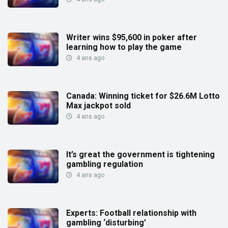
Writer wins $95,600 in poker after
learning how to play the game
4 ans ago
Canada: Winning ticket for $26.6M Lotto
Max jackpot sold
4 ans ago
It’s great the government is tightening
gambling regulation
4 ans ago
Experts: Football relationship with
gambling ‘disturbing’