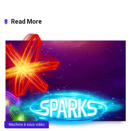
Read More
Machine à sous vidéo