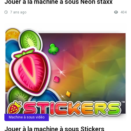
Jouer à la machine à sous Neon staxx
7 ans ago
404
Machine à sous vidéo
Jouer à la machine à sous Stickers