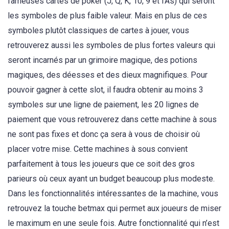
fameuses cartes de poker (J, Q, K, 10, 9 et l’As) qui seront
les symboles de plus faible valeur. Mais en plus de ces
symboles plutôt classiques de cartes à jouer, vous
retrouverez aussi les symboles de plus fortes valeurs qui
seront incarnés par un grimoire magique, des potions
magiques, des déesses et des dieux magnifiques. Pour
pouvoir gagner à cette slot, il faudra obtenir au moins 3
symboles sur une ligne de paiement, les 20 lignes de
paiement que vous retrouverez dans cette machine à sous
ne sont pas fixes et donc ça sera à vous de choisir où
placer votre mise. Cette machines à sous convient
parfaitement à tous les joueurs que ce soit des gros
parieurs où ceux ayant un budget beaucoup plus modeste.
Dans les fonctionnalités intéressantes de la machine, vous
retrouvez la touche betmax qui permet aux joueurs de miser
le maximum en une seule fois. Autre fonctionnalité qui n’est