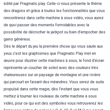
édité par Pragmatic play. Celle-ci nous présente le thème
des dragons et grâce à toutes les fonctionnalités que vous
rencontrerez dans cette machine à sous vidéo, vous aurez
de quoi passer des moments formidables avec la
possibilité de décrocher le jackpot ou bien d’empocher des
gains généreux.
Dès le départ du jeu la première chose qui vous saute aux
yeux c’est les graphismes que Pragmatic Play met en
œuvre pour illustrer cette machines à sous, le fond d’écran
représente un coucher de soleil avec des couleurs très
chaleureuses sur un paysage de montagne et une rivière
qui parcourt en faisant des méandres. Vous serez de suite
propulsé dans cette magie, dès l’instant que vous vous
mettez à tourner les rouleaux de cette machine à sous
vidéo, pour ce qui est des symboles vous retrouverez les