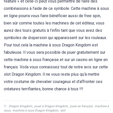
feature » et celle-ci peut vous permettre de faire des
combinaisons à l’aide de ce symbole. Cette machine à sous
en ligne pourra vous faire bénéficier aussi de free spin,
bien sûr comme toutes les machines de cet éditeur, vous
aurez des tours gratuits à l’infini tant que vous avez des
symboles de dispersion qui apparaissent sur les rouleaux.
Pour tout cela la machine à sous Dragon Kingdom est
fabuleuse. Il vous sera possible de jouer gratuitement sur
cette machine à sous française et sur un casino en ligne en
français. Voila vous connaissez tout de notre avis sur cette
slot Dragon Kingdom. Il ne vous reste plus qu’à mettre
votre costume de chevalier courageux et d’affronter ces
créatures terrifiantes, bonne chance à tous !!!
Dragon Kingdom
,
jouer à Dragon Kingdom
,
jouer en français
,
machine à
sous
,
machine à sous Dragon Kingdom
,
slot