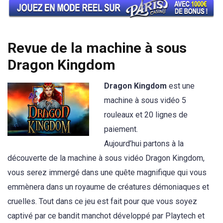
Revue de la machine à sous
Dragon Kingdom
Dragon Kingdom
est une
machine à sous vidéo 5
rouleaux et 20 lignes de
paiement.
Aujourd’hui partons à la
découverte de la machine à sous vidéo Dragon Kingdom,
vous serez immergé dans une quête magnifique qui vous
emmènera dans un royaume de créatures démoniaques et
cruelles. Tout dans ce jeu est fait pour que vous soyez
captivé par ce bandit manchot développé par Playtech et