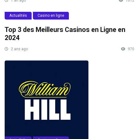
1 an ago
1012
Actualités
Casino en ligne
Top 3 des Meilleurs Casinos en Ligne en
2024
2 ans ago
970