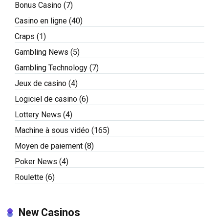
Bonus Casino
(7)
Casino en ligne
(40)
Craps
(1)
Gambling News
(5)
Gambling Technology
(7)
Jeux de casino
(4)
Logiciel de casino
(6)
Lottery News
(4)
Machine à sous vidéo
(165)
Moyen de paiement
(8)
Poker News
(4)
Roulette
(6)
New Casinos