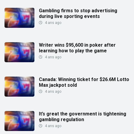
Gambling firms to stop advertising
during live sporting events
4 ans ago
Writer wins $95,600 in poker after
learning how to play the game
4 ans ago
Canada: Winning ticket for $26.6M Lotto
Max jackpot sold
4 ans ago
It’s great the government is tightening
gambling regulation
4 ans ago