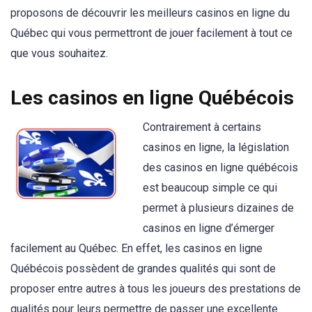
proposons de découvrir les meilleurs casinos en ligne du
Québec qui vous permettront de jouer facilement à tout ce
que vous souhaitez.
Les casinos en ligne Québécois
Contrairement à certains
casinos en ligne, la législation
des casinos en ligne québécois
est beaucoup simple ce qui
permet à plusieurs dizaines de
casinos en ligne d’émerger
facilement au Québec. En effet, les casinos en ligne
Québécois possèdent de grandes qualités qui sont de
proposer entre autres à tous les joueurs des prestations de
qualités pour leurs permettre de passer une excellente